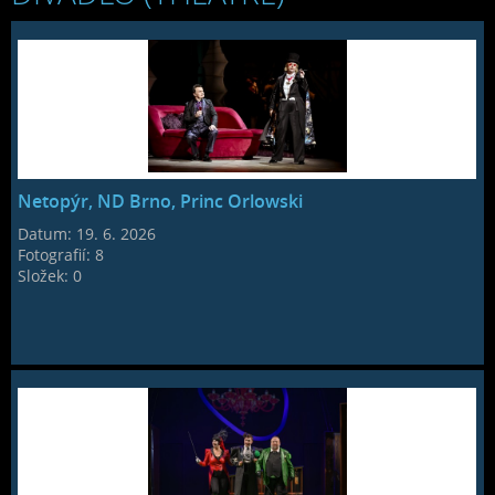
Netopýr, ND Brno, Princ Orlowski
Datum:
19. 6. 2026
Fotografií:
8
Složek:
0