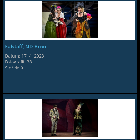
Falstaff, ND Brno
Datum:
17. 4. 2023
Fotografií:
38
Složek:
0