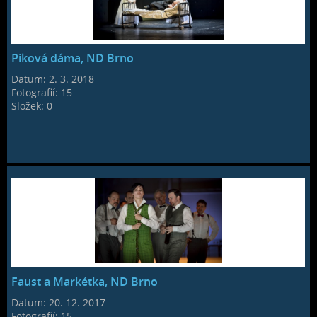
Piková dáma, ND Brno
Datum:
2. 3. 2018
Fotografií:
15
Složek:
0
Faust a Markétka, ND Brno
Datum:
20. 12. 2017
Fotografií:
15