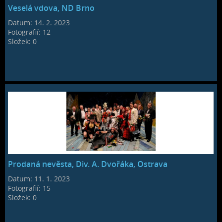
Veselá vdova, ND Brno
Datum:
14. 2. 2023
Fotografií:
12
Složek:
0
Prodaná nevěsta, Div. A. Dvořáka, Ostrava
Datum:
11. 1. 2023
Fotografií:
15
Složek:
0