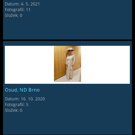
Datum:
4. 5. 2021
Fotografií:
11
Složek:
0
Osud, ND Brno
Datum:
16. 10. 2020
Fotografií:
5
Složek:
0