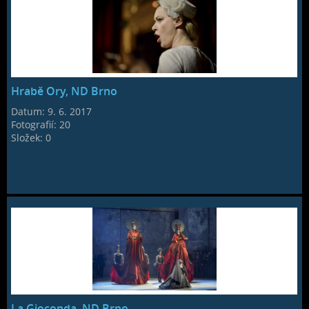
Hrabě Ory, ND Brno
Datum:
9. 6. 2017
Fotografií:
20
Složek:
0
La Gioconda, ND Brno