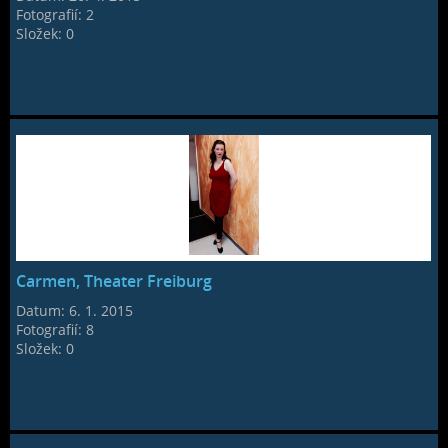
Fotografií:
2
Složek:
0
Carmen, Theater Freiburg
Datum:
6. 1. 2015
Fotografií:
8
Složek:
0