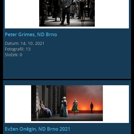
Peter Grimes, ND Brno
Datum:
14. 10. 2021
Fotografií:
13
Složek:
0
Evžen Oněgin, ND Brno 2021