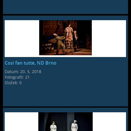
Cosi fan tutte, ND Brno
Datum:
20. 5. 2018
Fotografií:
21
Složek:
0