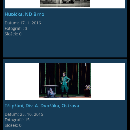
Hubička, ND Brno
Datum:
17. 1. 2016
Fotografií:
3
Složek:
0
Tři přání, Div. A. Dvořáka, Ostrava
Datum:
25. 10. 2015
Fotografií:
15
Složek:
0