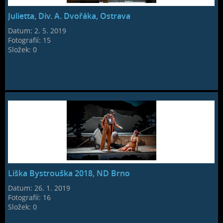
Julietta, Div. A. Dvořáka, Ostrava
Datum:
2. 5. 2019
Fotografií:
15
Složek:
0
Liška Bystrouška 2018, ND Brno
Datum:
26. 1. 2019
Fotografií:
16
Složek:
0