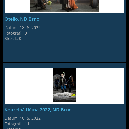
Otello, ND Brno
Datum:
18. 6. 2022
Fotografií:
9
Složek:
0
Kouzelná flétna 2022, ND Brno
Datum:
10. 5. 2022
Fotografií:
11