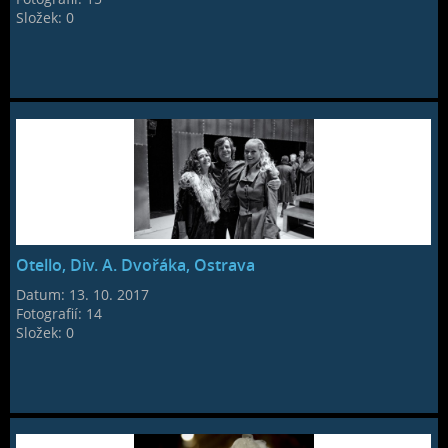
Složek:
0
Otello, Div. A. Dvořáka, Ostrava
Datum:
13. 10. 2017
Fotografií:
14
Složek:
0