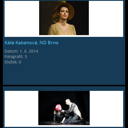
Káťa Kabanová, ND Brno
Datum:
1. 6. 2014
Fotografií:
3
Složek:
0