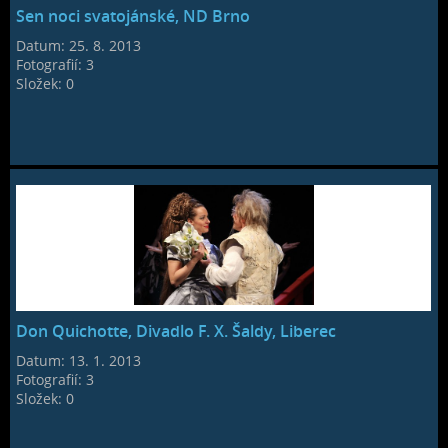
Sen noci svatojánské, ND Brno
Datum:
25. 8. 2013
Fotografií:
3
Složek:
0
Don Quichotte, Divadlo F. X. Šaldy, Liberec
Datum:
13. 1. 2013
Fotografií:
3
Složek:
0