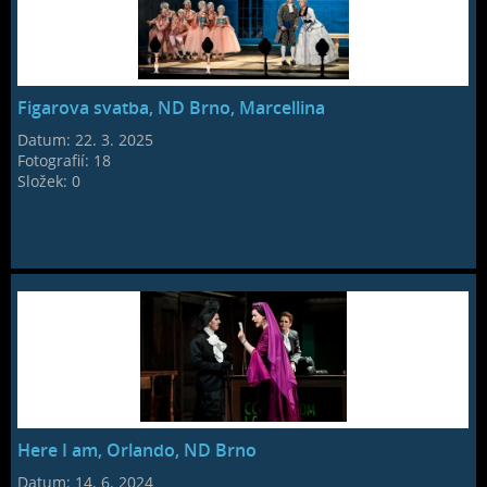
Figarova svatba, ND Brno, Marcellina
Datum:
22. 3. 2025
Fotografií:
18
Složek:
0
Here I am, Orlando, ND Brno
Datum:
14. 6. 2024