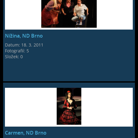
Nížina, ND Brno
Datum:
18. 3. 2011
Fotografií:
5
Složek:
0
Carmen, ND Brno