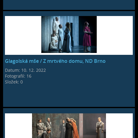
Glagolská mše / Z mrtvého domu, ND Brno
Datum:
10. 12. 2022
Fotografií:
16
Složek:
0