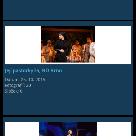
Její pastorkyňa, ND Brno
Datum:
25. 10. 2015
Fotografií:
20
Složek:
0