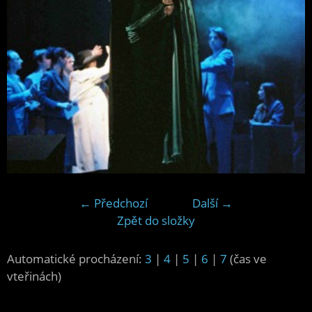
← Předchozí
Další →
Zpět do složky
Automatické procházení:
3
|
4
|
5
|
6
|
7
(čas ve
vteřinách)