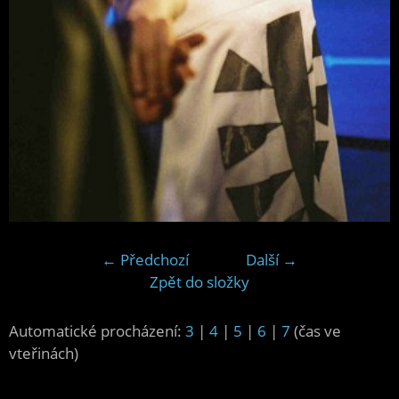
← Předchozí
Další →
Zpět do složky
Automatické procházení:
3
|
4
|
5
|
6
|
7
(čas ve
vteřinách)