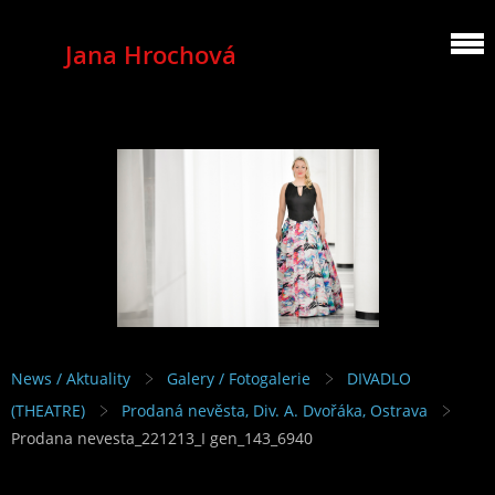
Jana Hrochová
MEZZOSOPRANO
News / Aktuality
Galery / Fotogalerie
DIVADLO
(THEATRE)
Prodaná nevěsta, Div. A. Dvořáka, Ostrava
Prodana nevesta_221213_I gen_143_6940