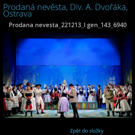
Prodaná nevěsta, Div. A. Dvořáka,
Ostrava
Prodana nevesta_221213_I gen_143_6940
Zpět do složky