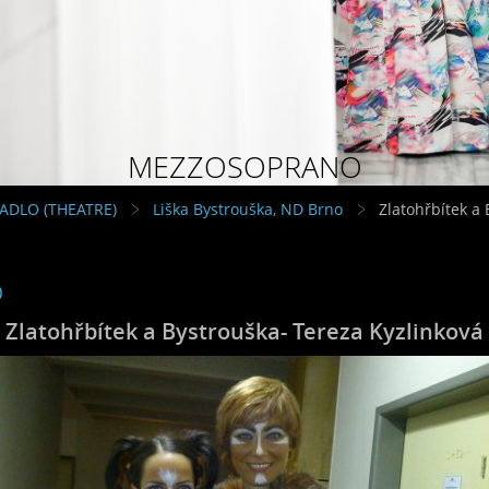
MEZZOSOPRANO
VADLO (THEATRE)
Liška Bystrouška, ND Brno
Zlatohřbítek a
o
Zlatohřbítek a Bystrouška- Tereza Kyzlinková