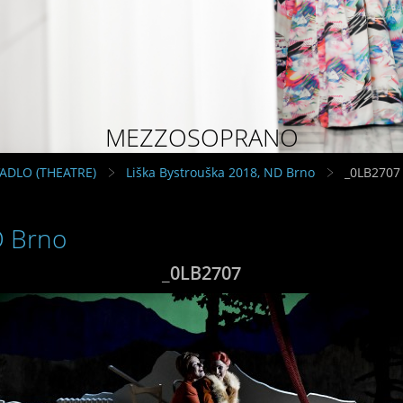
MEZZOSOPRANO
VADLO (THEATRE)
Liška Bystrouška 2018, ND Brno
_0LB2707
D Brno
_0LB2707