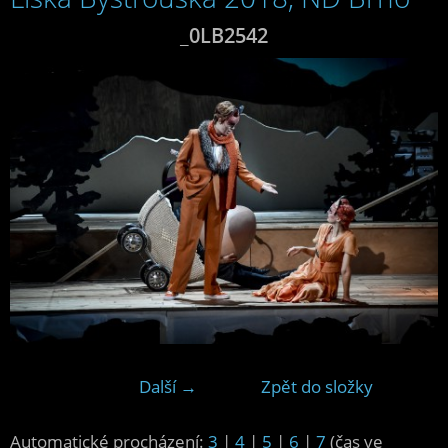
_0LB2542
Další →
Zpět do složky
Automatické procházení:
3
|
4
|
5
|
6
|
7
(čas ve