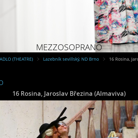
MEZZOSOPRANO
VADLO (THEATRE)
Lazebník sevillský, ND Brno
16 Rosina, Jar
o
16 Rosina, Jaroslav Březina (Almaviva)