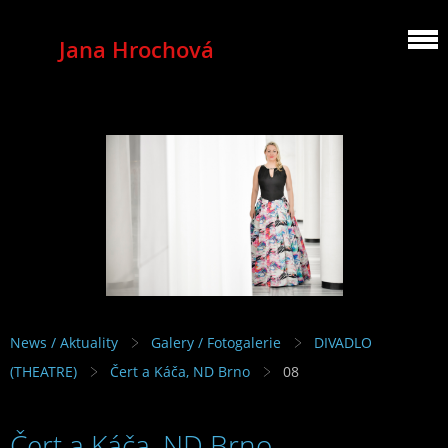
Jana Hrochová
MEZZOSOPRANO
News / Aktuality
Galery / Fotogalerie
DIVADLO
(THEATRE)
Čert a Káča, ND Brno
08
Čert a Káča, ND Brno