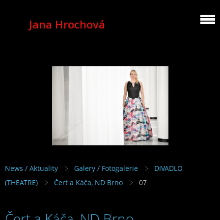
Jana Hrochová
MEZZOSOPRANO
News / Aktuality
Galery / Fotogalerie
DIVADLO
(THEATRE)
Čert a Káča, ND Brno
07
Čert a Káča, ND Brno