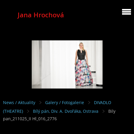
Jana Hrochová
MEZZOSOPRANO
News / Aktuality
Galery / Fotogalerie
DIVADLO
(THEATRE)
Bílý pán, Div. A. Dvořáka, Ostrava
Bily
pan_211025_II Hl_016_2776