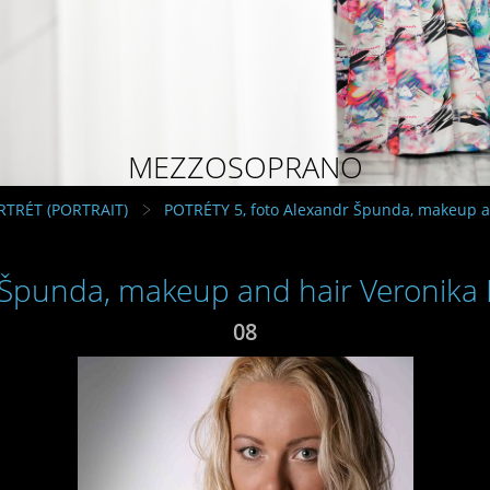
MEZZOSOPRANO
RTRÉT (PORTRAIT)
POTRÉTY 5, foto Alexandr Špunda, makeup a
 Špunda, makeup and hair Veronika
08