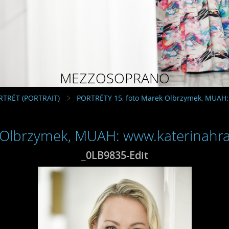
MEZZOSOPRANO
RTRÉT (PORTRAIT)
PORTRÉTY 15, foto Marek Olbrzymek, MUAH:
 Olbrzymek, MUAH: www.katerinahra
_0LB9835-Edit