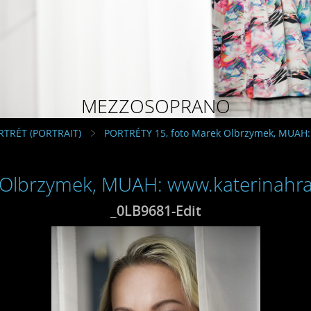
MEZZOSOPRANO
RTRÉT (PORTRAIT)
PORTRÉTY 15, foto Marek Olbrzymek, MUAH:
 Olbrzymek, MUAH: www.katerinahra
_0LB9681-Edit