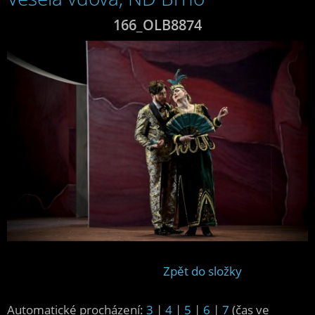
166_OLB8874
Zpět do složky
Automatické procházení:
3
|
4
|
5
|
6
|
7
(čas ve