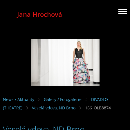
Jana Hrochová
MEZZOSOPRANO
News / Aktuality
Galery / Fotogalerie
DIVADLO
(THEATRE)
Veselá vdova, ND Brno
166_OLB8874
Veselá vdova, ND Brno