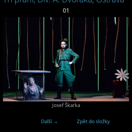
01
Josef Škarka
Další →
Zpět do složky