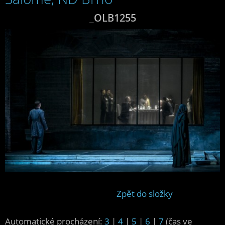
_OLB1255
Zpět do složky
Automatické procházení:
3
|
4
|
5
|
6
|
7
(čas ve