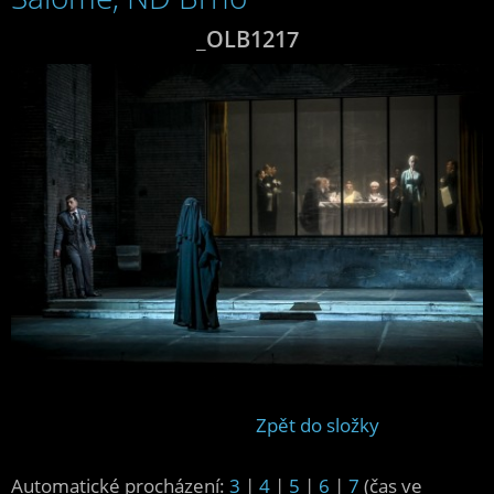
_OLB1217
Zpět do složky
Automatické procházení:
3
|
4
|
5
|
6
|
7
(čas ve