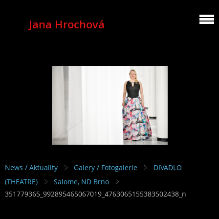
Jana Hrochová
MEZZOSOPRANO
News / Aktuality
Galery / Fotogalerie
DIVADLO
(THEATRE)
Salome, ND Brno
351779365_992895465067019_4763065155383502438_n