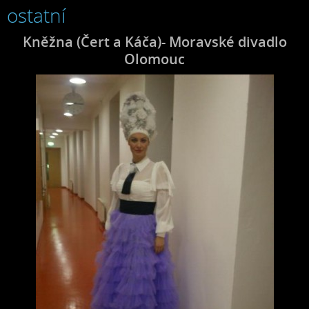
ostatní
Kněžna (Čert a Káča)- Moravské divadlo
Olomouc