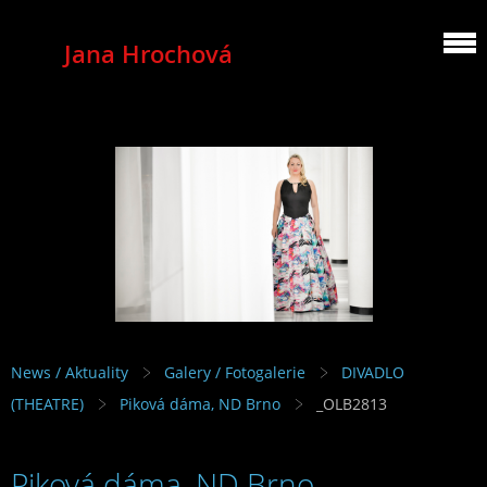
Jana Hrochová
MEZZOSOPRANO
News / Aktuality
Galery / Fotogalerie
DIVADLO
(THEATRE)
Piková dáma, ND Brno
_OLB2813
Piková dáma, ND Brno