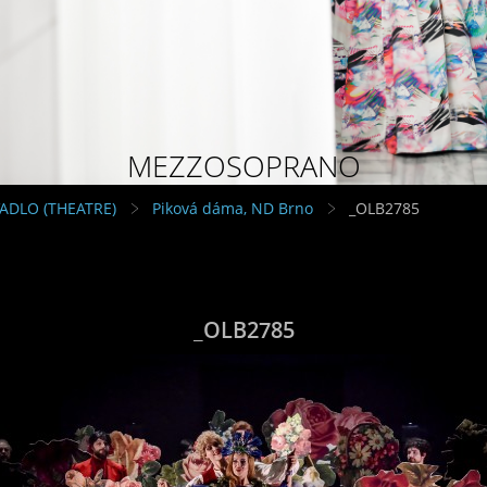
MEZZOSOPRANO
VADLO (THEATRE)
Piková dáma, ND Brno
_OLB2785
_OLB2785