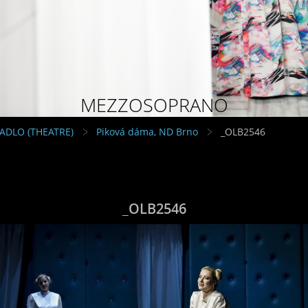
MEZZOSOPRANO
VADLO (THEATRE)
Piková dáma, ND Brno
_OLB2546
_OLB2546