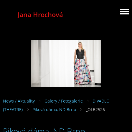
Jana Hrochová
MEZZOSOPRANO
News / Aktuality
Galery / Fotogalerie
DIVADLO
(THEATRE)
Piková dáma, ND Brno
_OLB2526
Piková dáma, ND Brno