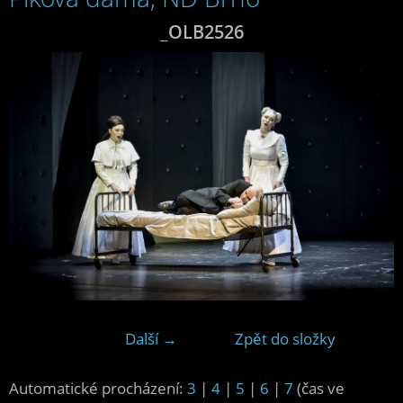
_OLB2526
Další →
Zpět do složky
Automatické procházení:
3
|
4
|
5
|
6
|
7
(čas ve