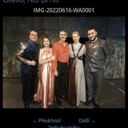
IMG-20220616-WA0001
← Předchozí
Další →
Zpět do složky