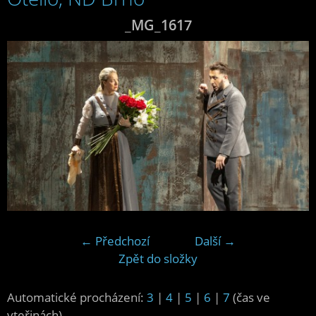
_MG_1617
← Předchozí
Další →
Zpět do složky
Automatické procházení:
3
|
4
|
5
|
6
|
7
(čas ve
vteřinách)