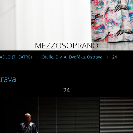
MEZZOSOPRANO
VADLO (THEATRE)
Otello, Div. A. Dvořáka, Ostrava
24
trava
24