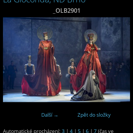
_OLB2901
Další →
Zpět do složky
Automatické procházení:
3
|
4
|
5
|
6
|
7
(čas ve