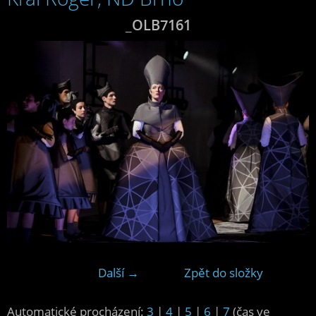
_OLB7161
Další →
Zpět do složky
Automatické procházení:
3
|
4
|
5
|
6
|
7
(čas ve