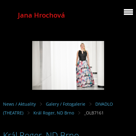
Jana Hrochová
MEZZOSOPRANO
News / Aktuality
Galery / Fotogalerie
DIVADLO
(THEATRE)
Král Roger, ND Brno
_OLB7161
Král Roger, ND Brno