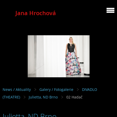
Jana Hrochová
MEZZOSOPRANO
News / Aktuality
Galery / Fotogalerie
DIVADLO
(THEATRE)
Julietta, ND Brno
02 Hadač
Julietta, ND Brno