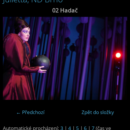
02 Hadač
← Předchozí
Zpět do složky
Automatické procházení:
3
|
4
|
5
|
6
|
7
(čas ve