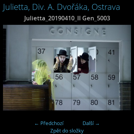
Julietta, Div. A. Dvořáka, Ostrava
Julietta_20190410_II Gen_5003
← Předchozí
Další →
Zpět do složky