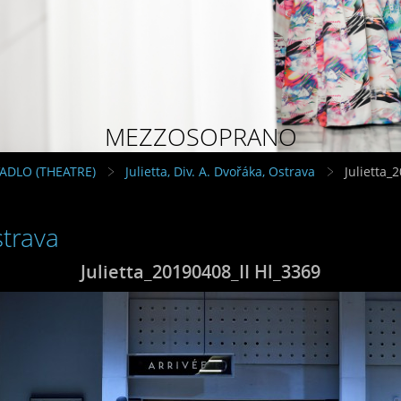
MEZZOSOPRANO
VADLO (THEATRE)
Julietta, Div. A. Dvořáka, Ostrava
Julietta_
strava
Julietta_20190408_II Hl_3369