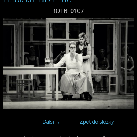
!OLB_0107
Další →
Zpět do složky