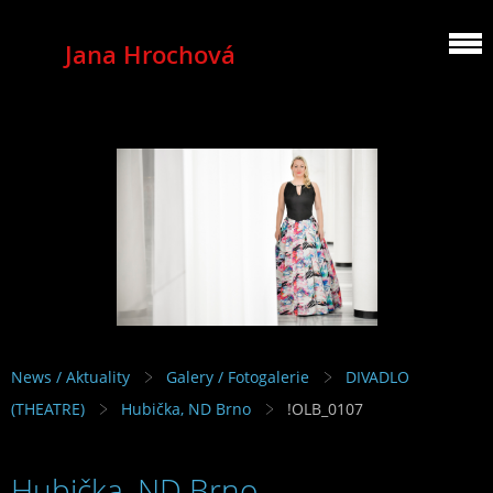
Jana Hrochová
MEZZOSOPRANO
News / Aktuality
Galery / Fotogalerie
DIVADLO
(THEATRE)
Hubička, ND Brno
!OLB_0107
Hubička, ND Brno