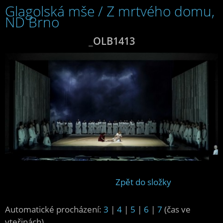
Glagolská mše / Z mrtvého domu,
ND Brno
_OLB1413
Zpět do složky
Automatické procházení:
3
|
4
|
5
|
6
|
7
(čas ve
vteřinách)