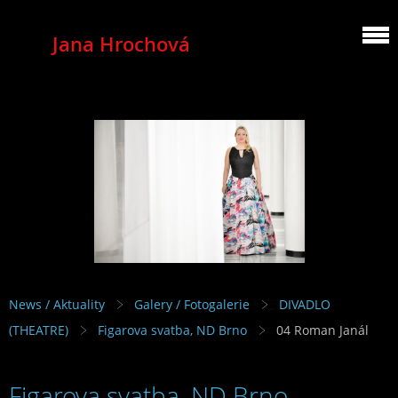
Jana Hrochová
MEZZOSOPRANO
News / Aktuality
Galery / Fotogalerie
DIVADLO
(THEATRE)
Figarova svatba, ND Brno
04 Roman Janál
Figarova svatba, ND Brno