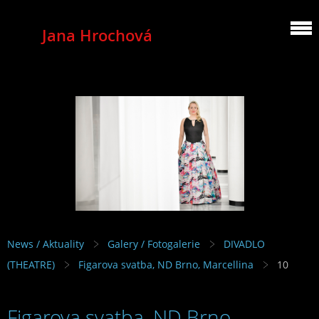
Jana Hrochová
MEZZOSOPRANO
News / Aktuality
Galery / Fotogalerie
DIVADLO
(THEATRE)
Figarova svatba, ND Brno, Marcellina
10
Figarova svatba, ND Brno,