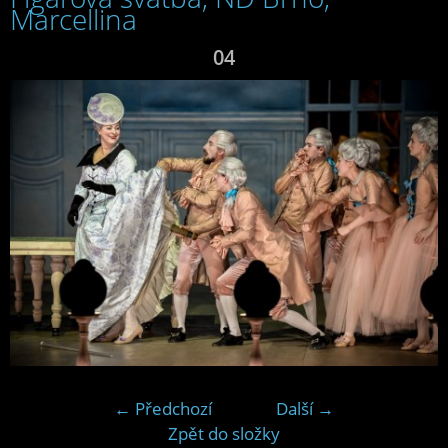
Marcellina
04
← Předchozí
Další →
Zpět do složky