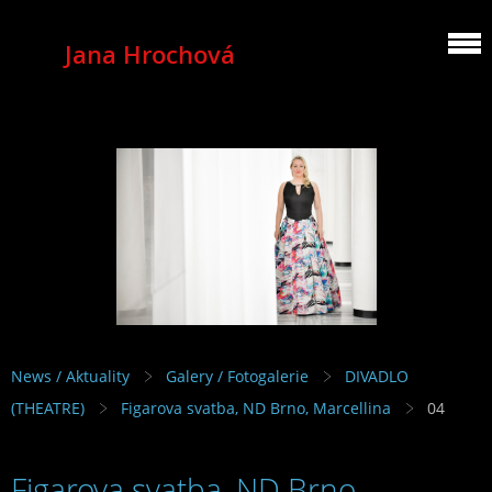
Jana Hrochová
MEZZOSOPRANO
News / Aktuality
Galery / Fotogalerie
DIVADLO
(THEATRE)
Figarova svatba, ND Brno, Marcellina
04
Figarova svatba, ND Brno,