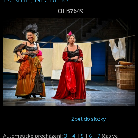
_OLB7649
Zpět do složky
Automatické procházení:
3
|
4
|
5
|
6
|
7
(čas ve