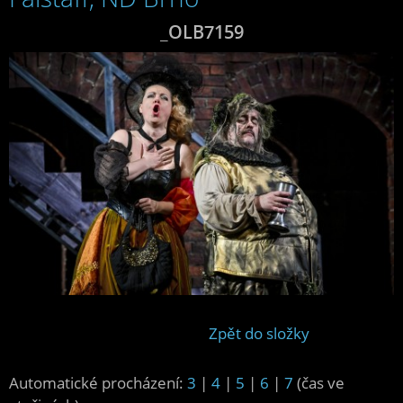
_OLB7159
Zpět do složky
Automatické procházení:
3
|
4
|
5
|
6
|
7
(čas ve