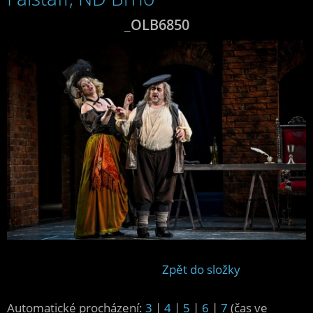
_OLB6850
Zpět do složky
Automatické procházení:
3
|
4
|
5
|
6
|
7
(čas ve