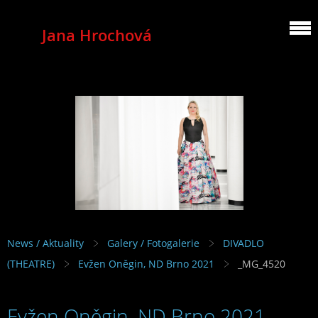
Jana Hrochová
MEZZOSOPRANO
News / Aktuality
Galery / Fotogalerie
DIVADLO
(THEATRE)
Evžen Oněgin, ND Brno 2021
_MG_4520
Evžen Oněgin, ND Brno 2021