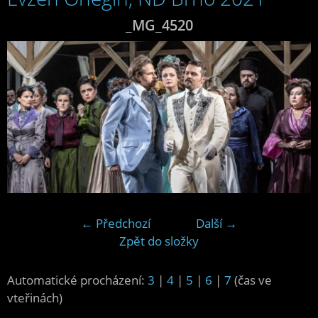
_MG_4520
← Předchozí
Další →
Zpět do složky
Automatické procházení:
3
|
4
|
5
|
6
|
7
(čas ve
vteřinách)