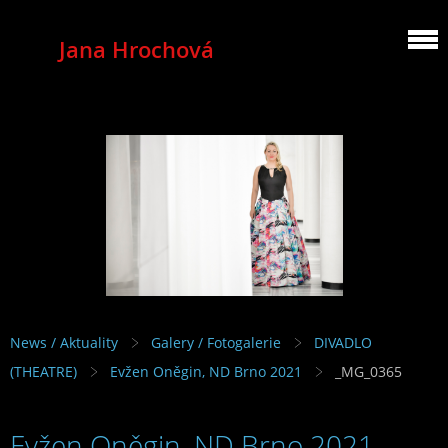
Jana Hrochová
MEZZOSOPRANO
News / Aktuality
Galery / Fotogalerie
DIVADLO
(THEATRE)
Evžen Oněgin, ND Brno 2021
_MG_0365
Evžen Oněgin, ND Brno 2021