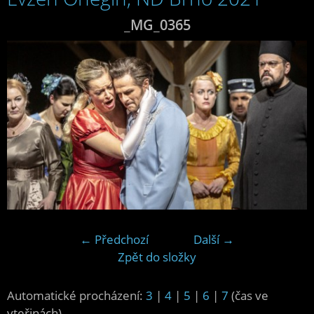
_MG_0365
← Předchozí
Další →
Zpět do složky
Automatické procházení:
3
|
4
|
5
|
6
|
7
(čas ve
vteřinách)