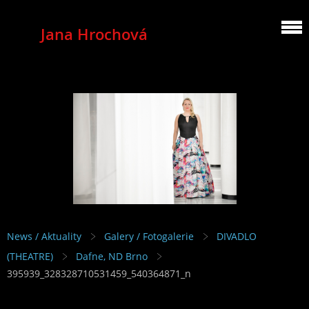
Jana Hrochová
MEZZOSOPRANO
News / Aktuality
Galery / Fotogalerie
DIVADLO
(THEATRE)
Dafne, ND Brno
395939_328328710531459_540364871_n