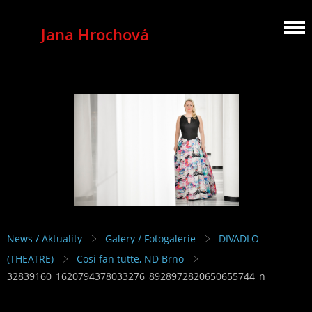
Jana Hrochová
MEZZOSOPRANO
News / Aktuality
Galery / Fotogalerie
DIVADLO
(THEATRE)
Cosi fan tutte, ND Brno
32839160_1620794378033276_8928972820650655744_n