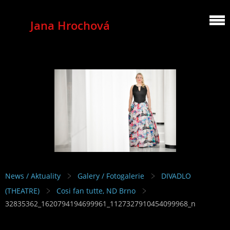
Jana Hrochová
MEZZOSOPRANO
News / Aktuality
Galery / Fotogalerie
DIVADLO
(THEATRE)
Cosi fan tutte, ND Brno
32835362_1620794194699961_1127327910454099968_n