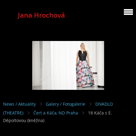
Jana Hrochová
MEZZOSOPRANO
News / Aktuality
Galery / Fotogalerie
DIVADLO
(THEATRE)
Čert a Káča, ND Praha
18 Káča s E.
Děpoltovou (kněžna)