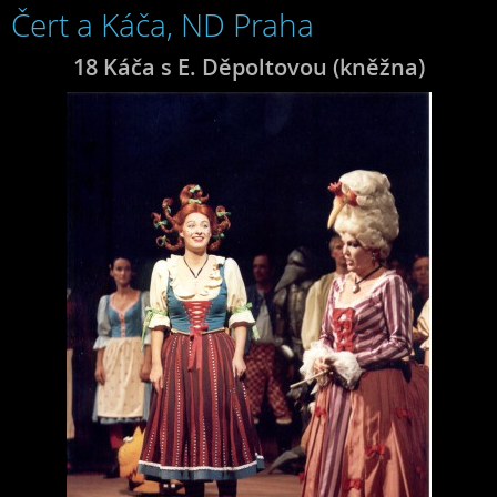
Čert a Káča, ND Praha
18 Káča s E. Děpoltovou (kněžna)