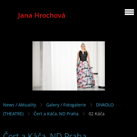
Jana Hrochová
MEZZOSOPRANO
News / Aktuality
Galery / Fotogalerie
DIVADLO
(THEATRE)
Čert a Káča, ND Praha
02 Káča
Čert a Káča, ND Praha