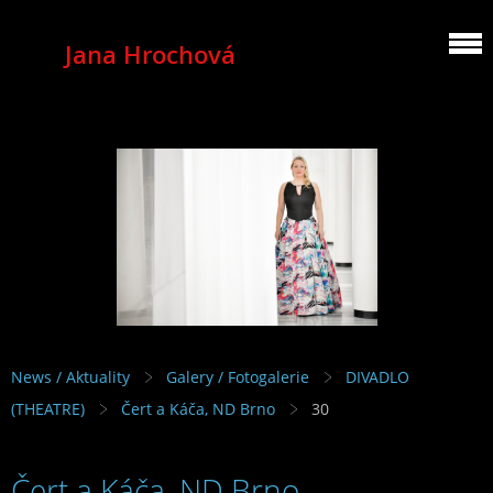
Jana Hrochová
MEZZOSOPRANO
News / Aktuality
Galery / Fotogalerie
DIVADLO
(THEATRE)
Čert a Káča, ND Brno
30
Čert a Káča, ND Brno