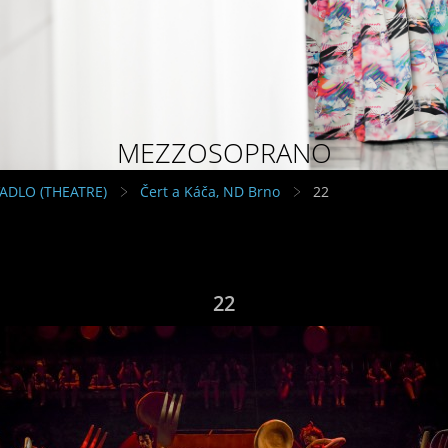
MEZZOSOPRANO
VADLO (THEATRE)
Čert a Káča, ND Brno
22
22