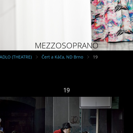
MEZZOSOPRANO
VADLO (THEATRE)
Čert a Káča, ND Brno
19
19